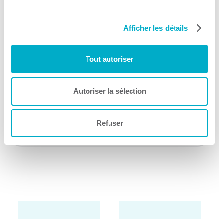
Afficher les détails
Centre de recherche
d’emploi de la Mauricie
Tout autoriser
(CREM)
Autoriser la sélection
Aide au maintien à l'emploi
Consulter le site Web
Refuser