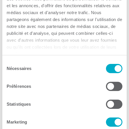
Centre Le Pont
et les annonces, d'offrir des fonctionnalités relatives aux
médias sociaux et d'analyser notre trafic. Nous
Aide au maintien à l'emploi
partageons également des informations sur l'utilisation de
notre site avec nos partenaires de médias sociaux, de
Consulter le site Web
publicité et d'analyse, qui peuvent combiner celles-ci
avec d'autres informations que vous leur avez fournies
ou qu'ils ont collectées lors de votre utilisation de leurs
services.
Sélection
Nécessaires
du
consentement
Stratégie Carrière
Préférences
Aide au maintien à l'emploi
Consulter le site Web
Statistiques
Marketing