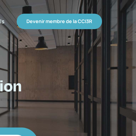
ls
Devenir membre de la CCI3R
ion