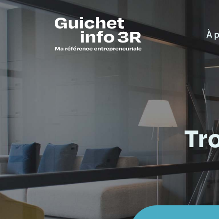
À 
Tr