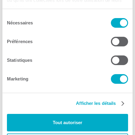
ou qu'ils ont collectées lors de votre utilisation de leurs
IDÉ Trois-Rivières
services.
Sélection
Développement durable
Nécessaires
du
Consulter le site Web
consentement
Préférences
Statistiques
Marketing
Environnement Mauricie
Développement durable
Afficher les détails
Consulter le site Web
Tout autoriser