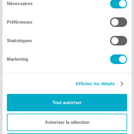
Nécessaires
du
consentement
Préférences
Formation continue et
services aux entreprises
Statistiques
du Cégep de Trois-Rivières
Francisation en entreprise
Marketing
Consulter le site Web
Afficher les détails
Tout autoriser
Autoriser la sélection