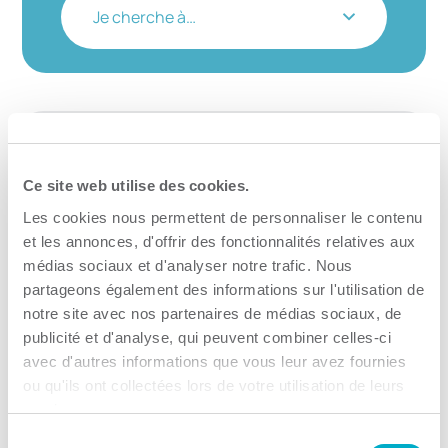
Je cherche à…
MIFI – Ministère de
Ce site web utilise des cookies.
l’Immmigration, de la
Les cookies nous permettent de personnaliser le contenu
Francisation et de
et les annonces, d'offrir des fonctionnalités relatives aux
médias sociaux et d'analyser notre trafic. Nous
l’Intégration
partageons également des informations sur l'utilisation de
notre site avec nos partenaires de médias sociaux, de
Francisation en entreprise
publicité et d'analyse, qui peuvent combiner celles-ci
Consulter le site Web
avec d'autres informations que vous leur avez fournies
ou qu'ils ont collectées lors de votre utilisation de leurs
services.
Sélection