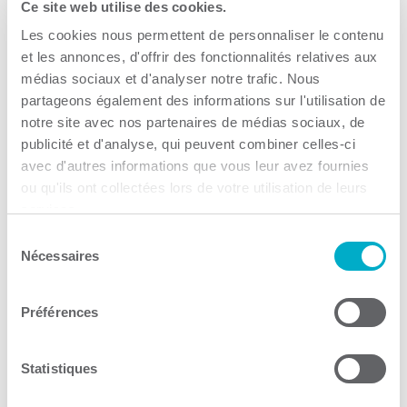
Ce site web utilise des cookies.
Je cherche à…
Les cookies nous permettent de personnaliser le contenu
et les annonces, d'offrir des fonctionnalités relatives aux
médias sociaux et d'analyser notre trafic. Nous
partageons également des informations sur l'utilisation de
notre site avec nos partenaires de médias sociaux, de
publicité et d'analyse, qui peuvent combiner celles-ci
Trouver des entreprises de
avec d'autres informations que vous leur avez fournies
la CCI3R – Institution
ou qu'ils ont collectées lors de votre utilisation de leurs
services.
financière
Sélection
Nécessaires
du
Institution financière
consentement
Consulter le site Web
Préférences
Statistiques