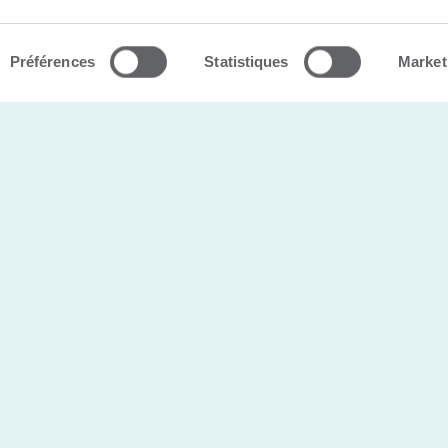
s |
Politique de confidentialité
Préférences
Statistiques
Market