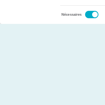
Sélection
© Chambre de commerce et d’industries de Trois-Rivière
Nécessaires
du
consentement