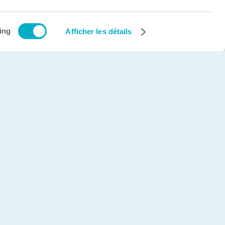
Création et développement Web
cinetic.ca
ing
Afficher les détails