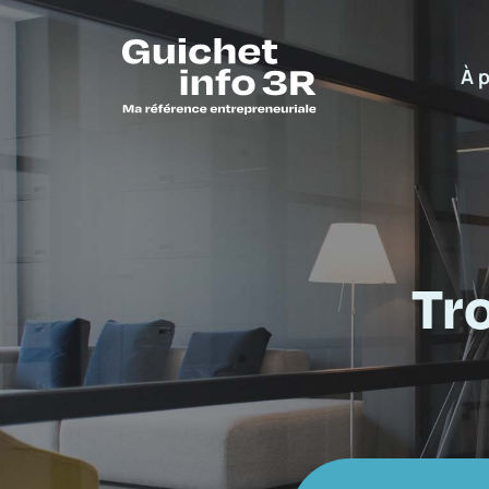
À 
Tr