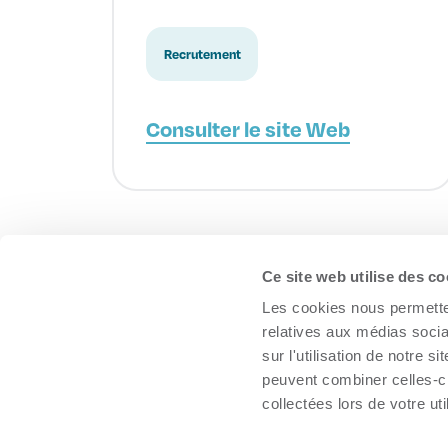
Recrutement
Consulter le site Web
Ce site web utilise des co
À propos
Les cookies nous permetten
Trouver une organisation
relatives aux médias socia
Boîte à outils
sur l'utilisation de notre 
peuvent combiner celles-ci
Inscrire mon organisation
collectées lors de votre uti
Nous joindre