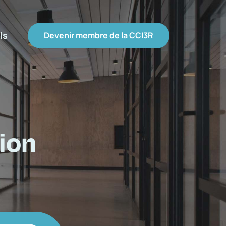
ls
Devenir membre de la CCI3R
ion