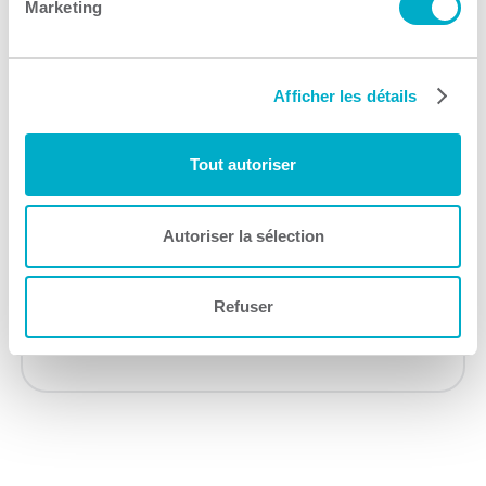
Service-conseil
Marketing
Consulter le site Web
Afficher les détails
Tout autoriser
IDÉ Trois-Rivières
Autoriser la sélection
Service-conseil
Refuser
Consulter le site Web