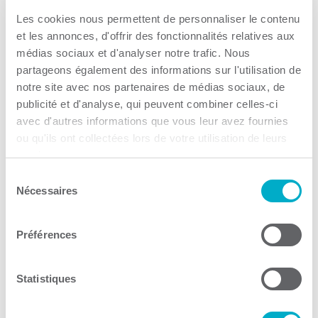
CAE Laprade Trois-
Les cookies nous permettent de personnaliser le contenu
Rivières
et les annonces, d'offrir des fonctionnalités relatives aux
médias sociaux et d'analyser notre trafic. Nous
Service-conseil
partageons également des informations sur l'utilisation de
notre site avec nos partenaires de médias sociaux, de
Consulter le site Web
publicité et d'analyse, qui peuvent combiner celles-ci
avec d'autres informations que vous leur avez fournies
ou qu'ils ont collectées lors de votre utilisation de leurs
services.
Sélection
Nécessaires
du
consentement
Construction
Préférences
ACQ Mauricie / Bois
Francs / Lanaudière /
Statistiques
Centre-du-Québec