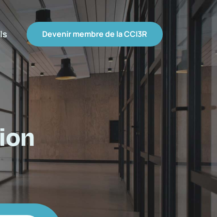
ls
Devenir membre de la CCI3R
ion