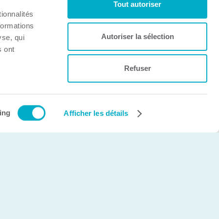
Tout autoriser
ionnalités
formations
Autoriser la sélection
yse, qui
s ont
Refuser
Création et développement Web
cinetic.ca
ing
Afficher les détails