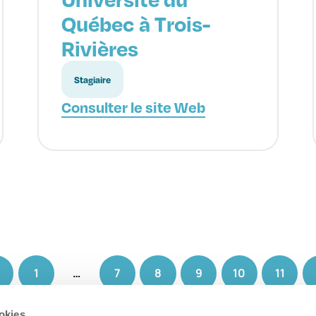
Québec à Trois-
Rivières
Stagiaire
Consulter le site Web
1
…
7
8
9
10
11
okies.