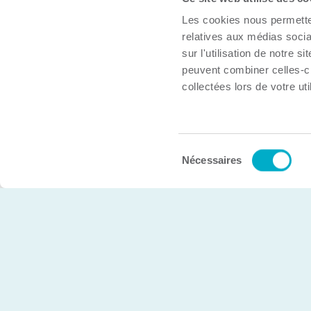
À propos
Les cookies nous permetten
Trouver une organisation
relatives aux médias socia
Boîte à outils
sur l'utilisation de notre 
peuvent combiner celles-ci
Inscrire mon organisation
collectées lors de votre uti
Nous joindre
Sélection
© Chambre de commerce et d’industries de Trois-Rivière
Nécessaires
du
consentement