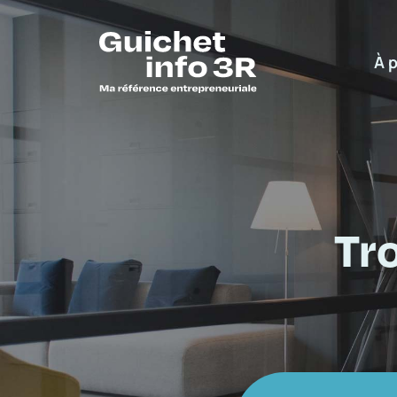
À 
Tr