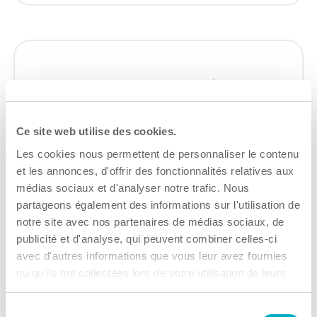
Investissement Québec
Accompagnement à l'entreprise
Ce site web utilise des cookies.
Consulter le site Web
Les cookies nous permettent de personnaliser le contenu
et les annonces, d'offrir des fonctionnalités relatives aux
médias sociaux et d'analyser notre trafic. Nous
partageons également des informations sur l'utilisation de
notre site avec nos partenaires de médias sociaux, de
publicité et d'analyse, qui peuvent combiner celles-ci
avec d'autres informations que vous leur avez fournies
SDC du Centre-ville de
ou qu'ils ont collectées lors de votre utilisation de leurs
Trois-Rivières
services.
Sélection