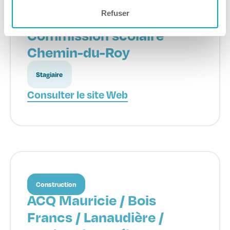
Refuser
Formation continue
Commission scolaire
Chemin-du-Roy
Stagiaire
Consulter le site Web
Construction
ACQ Mauricie / Bois
Francs / Lanaudière /