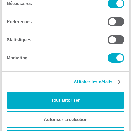
Trouver un local – bureau – espace industriel
Nécessaires
du
consentement
Consulter le site Web
Préférences
Statistiques
Marketing
Investissement Québec
Croissance de l'entreprise
Afficher les détails
Consulter le site Web
Tout autoriser
Autoriser la sélection