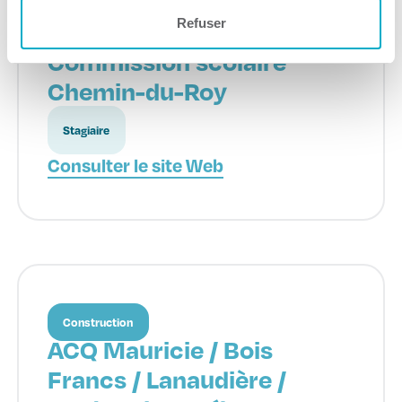
Refuser
Formation continue
Commission scolaire
Chemin-du-Roy
Stagiaire
Consulter le site Web
Construction
ACQ Mauricie / Bois
Francs / Lanaudière /