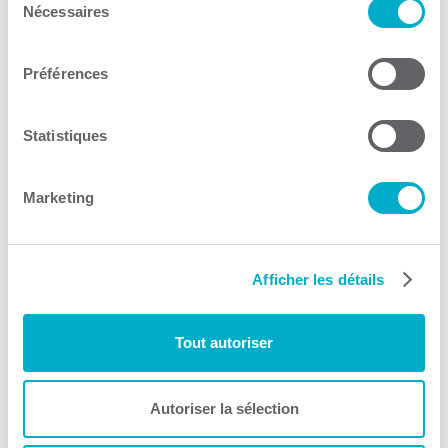
Trouver un local – bureau – espace industriel
Nécessaires
du
consentement
Consulter le site Web
Préférences
Statistiques
Marketing
Investissement Québec
Croissance de l'entreprise
Afficher les détails
Consulter le site Web
Tout autoriser
Autoriser la sélection