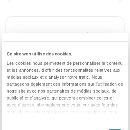
Investissement Québec
Accompagnement à l'entreprise
Ce site web utilise des cookies.
Consulter le site Web
Les cookies nous permettent de personnaliser le contenu
et les annonces, d'offrir des fonctionnalités relatives aux
médias sociaux et d'analyser notre trafic. Nous
partageons également des informations sur l'utilisation de
notre site avec nos partenaires de médias sociaux, de
publicité et d'analyse, qui peuvent combiner celles-ci
avec d'autres informations que vous leur avez fournies
SDC du Centre-ville de
ou qu'ils ont collectées lors de votre utilisation de leurs
Trois-Rivières
services.
Sélection