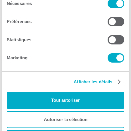
Nécessaires
du
consentement
IDÉ Trois-Rivières
Préférences
Croissance de l'entreprise
Statistiques
Consulter le site Web
Marketing
Afficher les détails
Groupe Entreprises en
Tout autoriser
santé
Santé en entreprise
Autoriser la sélection
Consulter le site Web