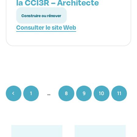
la CCI3R – Architecte
Construire ou rénover
Consulter le site Web
1
…
8
9
10
11