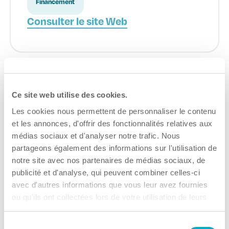
Financement
Consulter le site Web
Ce site web utilise des cookies.
Économie du savoir
Les cookies nous permettent de personnaliser le contenu
Mauricie
et les annonces, d'offrir des fonctionnalités relatives aux
médias sociaux et d'analyser notre trafic. Nous
partageons également des informations sur l'utilisation de
Transition numérique
notre site avec nos partenaires de médias sociaux, de
Consulter le site Web
publicité et d'analyse, qui peuvent combiner celles-ci
avec d'autres informations que vous leur avez fournies
ou qu'ils ont collectées lors de votre utilisation de leurs
services.
Sélection