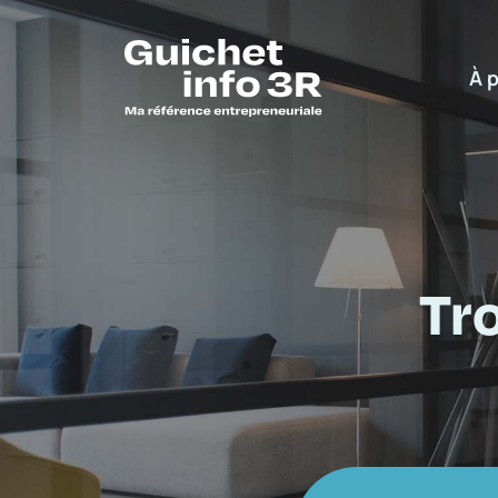
À 
Tr