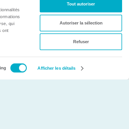
Tout autoriser
ionnalités
formations
Autoriser la sélection
yse, qui
s ont
Refuser
Création et développement Web
cinetic.ca
ing
Afficher les détails