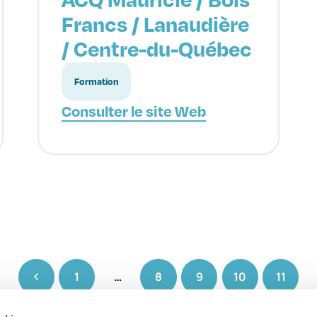
Francs / Lanaudière
/ Centre-du-Québec
Formation
Consulter le site Web
1
…
8
9
10
11