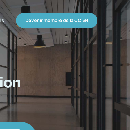
ls
Devenir membre de la CCI3R
ion