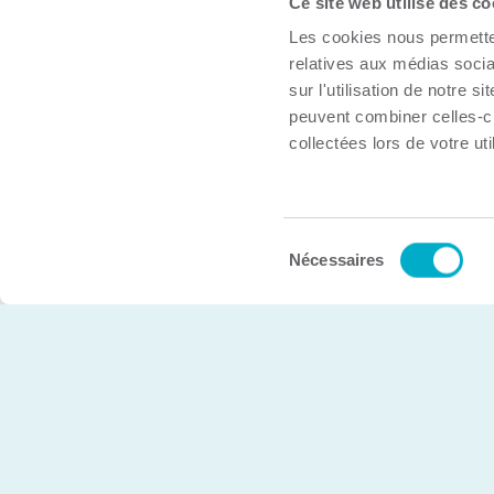
Ce site web utilise des co
À propos
Les cookies nous permetten
Trouver une organisation
relatives aux médias socia
Boîte à outils
sur l'utilisation de notre 
peuvent combiner celles-ci
Inscrire mon organisation
collectées lors de votre uti
Nous joindre
Sélection
© Chambre de commerce et d’industries de Trois-Rivière
Nécessaires
du
consentement