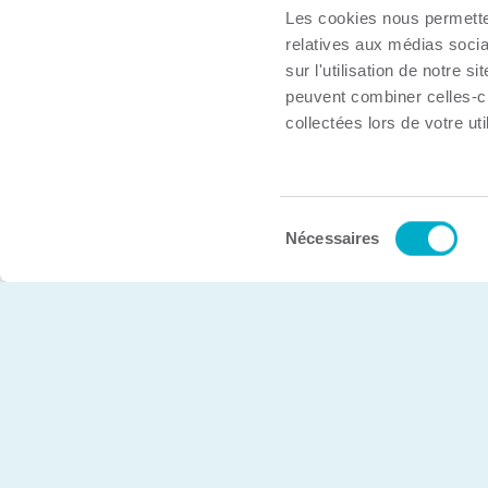
À propos
Les cookies nous permetten
Trouver une organisation
relatives aux médias socia
Boîte à outils
sur l'utilisation de notre 
peuvent combiner celles-ci
Inscrire mon organisation
collectées lors de votre uti
Nous joindre
Sélection
© Chambre de commerce et d’industries de Trois-Rivière
Nécessaires
du
consentement