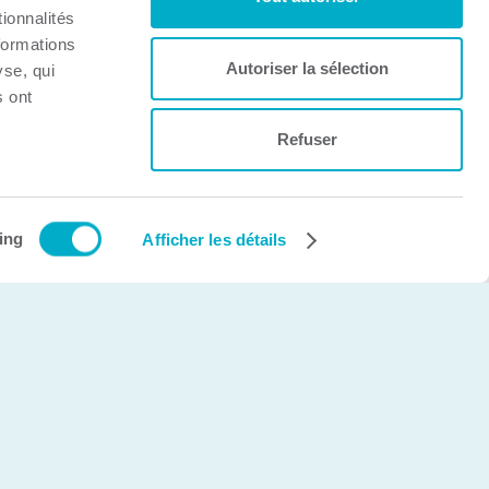
ionnalités
formations
Autoriser la sélection
yse, qui
s ont
Refuser
Création et développement Web
cinetic.ca
ing
Afficher les détails