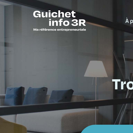
À 
Tr