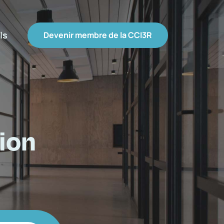
ls
Devenir membre de la CCI3R
ion