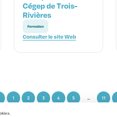
Cégep de Trois-
Rivières
Formation
Consulter le site Web
1
2
3
4
5
…
11
okies.