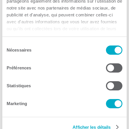
partageons également des informations sur l'utilisation de
notre site avec nos partenaires de médias sociaux, de
publicité et d'analyse, qui peuvent combiner celles-ci
avec d'autres informations que vous leur avez fournies
ou qu'ils ont collectées lors de votre utilisation de leurs
École des entrepreneurs
services.
du Québec
Sélection
Nécessaires
du
consentement
Formation
Préférences
Consulter le site Web
Statistiques
Marketing
SEMO Mauricie
Afficher les détails