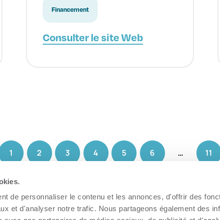
Financement
Consulter le site Web
1
2
3
4
5
6
…
11
okies.
t de personnaliser le contenu et les annonces, d'offrir des fonct
ux et d'analyser notre trafic. Nous partageons également des in