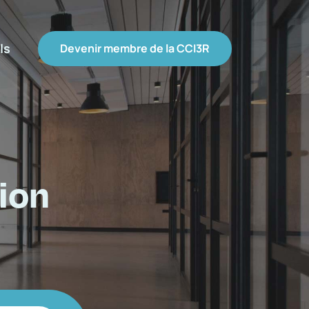
ls
Devenir membre de la CCI3R
ion