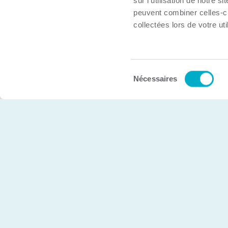
Boîte à outils
sur l'utilisation de notre 
peuvent combiner celles-ci
Inscrire mon organisation
collectées lors de votre uti
Nous joindre
Sélection
© Chambre de commerce et d’industries de Trois-Rivière
Nécessaires
du
consentement