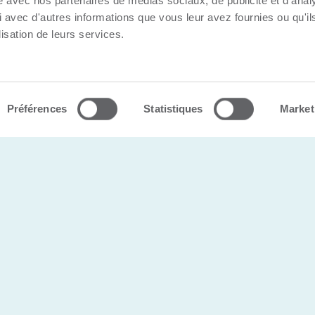
site avec nos partenaires de médias sociaux, de publicité et d'anal
 avec d'autres informations que vous leur avez fournies ou qu'il
lisation de leurs services.
s |
Politique de confidentialité
Préférences
Statistiques
Market