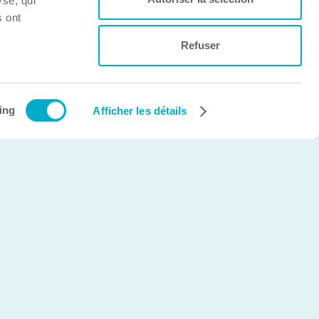
yse, qui
s ont
Refuser
Création et développement Web
cinetic.ca
ing
Afficher les détails