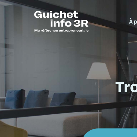
À 
Tr