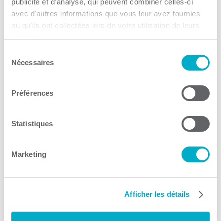
publicité et d'analyse, qui peuvent combiner celles-ci
avec d'autres informations que vous leur avez fournies
ou qu'ils ont collectées lors de votre utilisation de leurs
services.
Fonds Mauricie
Sélection
Nécessaires
du
Microcrédit
consentement
Consulter le site Web
Préférences
Statistiques
Marketing
SANA Trois-Rivières
Afficher les détails
Immigration
Consulter le site Web