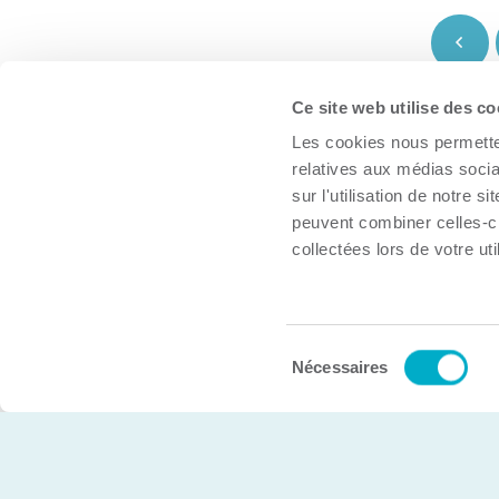
Ce site web utilise des co
À propos
Les cookies nous permetten
Trouver une organisation
relatives aux médias socia
Boîte à outils
sur l'utilisation de notre 
peuvent combiner celles-ci
Inscrire mon organisation
collectées lors de votre uti
Nous joindre
Sélection
© Chambre de commerce et d’industries de Trois-Rivière
Nécessaires
du
consentement