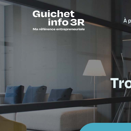
À 
Tr