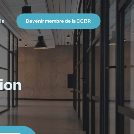
ls
Devenir membre de la CCI3R
ion