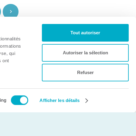
Tout autoriser
ionnalités
formations
Autoriser la sélection
yse, qui
s ont
Refuser
Création et développement Web
cinetic.ca
ing
Afficher les détails