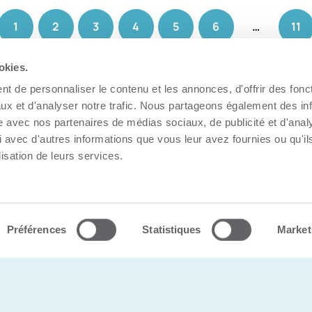
1
2
3
4
5
6
…
11
okies.
t de personnaliser le contenu et les annonces, d'offrir des fonct
ux et d'analyser notre trafic. Nous partageons également des in
site avec nos partenaires de médias sociaux, de publicité et d'anal
 avec d'autres informations que vous leur avez fournies ou qu'il
lisation de leurs services.
s |
Politique de confidentialité
Préférences
Statistiques
Market