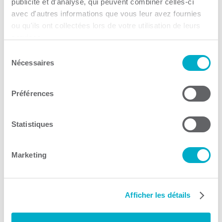
publicité et d'analyse, qui peuvent combiner celles-ci
avec d'autres informations que vous leur avez fournies
ou qu'ils ont collectées lors de votre utilisation de leurs
services.
Fonds Mauricie
Sélection
Nécessaires
du
Microcrédit
consentement
Consulter le site Web
Préférences
Statistiques
Marketing
SANA Trois-Rivières
Afficher les détails
Immigration
Consulter le site Web