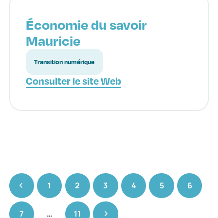
Économie du savoir
Mauricie
Transition numérique
Consulter le site Web
1
2
3
4
5
6
7
…
11