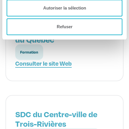
Autoriser la sélection
Refuser
École des entrepreneurs
du Québec
Formation
Consulter le site Web
SDC du Centre-ville de
Trois-Rivières