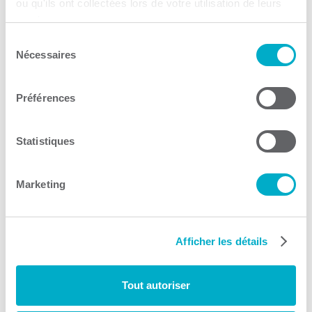
BDC – Banque de
ou qu'ils ont collectées lors de votre utilisation de leurs
développement du Canada
services.
Sélection
Nécessaires
Financement
du
consentement
Consulter le site Web
Préférences
Statistiques
Marketing
IDÉ Trois-Rivières
Service-conseil
Afficher les détails
Consulter le site Web
Tout autoriser