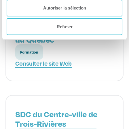
Autoriser la sélection
Refuser
École des entrepreneurs
du Québec
Formation
Consulter le site Web
SDC du Centre-ville de
Trois-Rivières