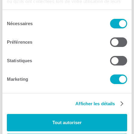
BDC – Banque de
ou qu'ils ont collectées lors de votre utilisation de leurs
développement du Canada
services.
Sélection
Nécessaires
Financement
du
consentement
Consulter le site Web
Préférences
Statistiques
Marketing
IDÉ Trois-Rivières
Service-conseil
Afficher les détails
Consulter le site Web
Tout autoriser