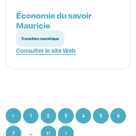
Économie du savoir
Mauricie
Transition numérique
Consulter le site Web
1
2
3
4
5
6
7
…
11