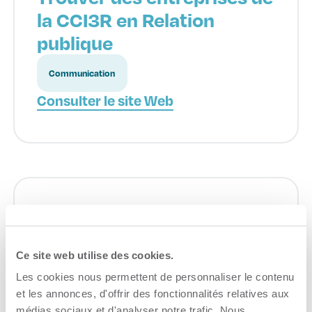
la CCI3R en Relation
publique
Communication
Consulter le site Web
Trouver des entreprises de
la CCI3R – Ingénieur
Ce site web utilise des cookies.
Construire ou rénover
Les cookies nous permettent de personnaliser le contenu
et les annonces, d'offrir des fonctionnalités relatives aux
Consulter le site Web
médias sociaux et d'analyser notre trafic. Nous