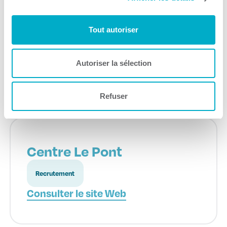
CJE Trois-Rivières / MRC
des Chenaux
Tout autoriser
Démarrage d'entreprise
Consulter le site Web
Autoriser la sélection
Refuser
Centre Le Pont
Recrutement
Consulter le site Web