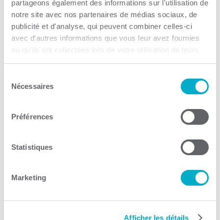
partageons également des informations sur l'utilisation de
notre site avec nos partenaires de médias sociaux, de
publicité et d'analyse, qui peuvent combiner celles-ci
avec d'autres informations que vous leur avez fournies
ou qu'ils ont collectées lors de votre utilisation de leurs
services.
Trouver des entreprises de
Sélection
Nécessaires
du
la CCI3R en Recrutement
consentement
Préférences
Recrutement
Consulter le site Web
Statistiques
Marketing
Afficher les détails