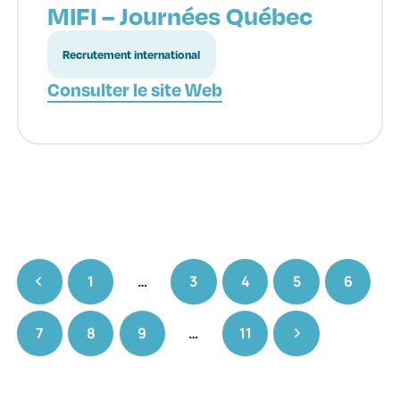
MIFI – Journées Québec
Recrutement international
Consulter le site Web
1
…
3
4
5
6
7
8
9
…
11