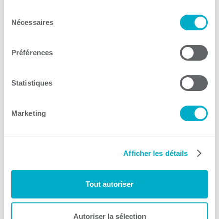
Investissement Québec
Sélection
Nécessaires
Capital de risque
du
consentement
Consulter le site Web
Préférences
Statistiques
Marketing
La Zone entrepreneuriale
Co-développement
Afficher les détails
Consulter le site Web
Tout autoriser
Autoriser la sélection