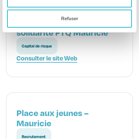
Refuser
FTQ – Fonds régionaux de
solidarité FTQ Mauricie
Capital de risque
Consulter le site Web
Place aux jeunes –
Mauricie
Recrutement