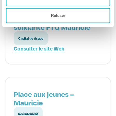
Refuser
FTQ – Fonds régionaux de
solidarité FTQ Mauricie
Capital de risque
Consulter le site Web
Place aux jeunes –
Mauricie
Recrutement