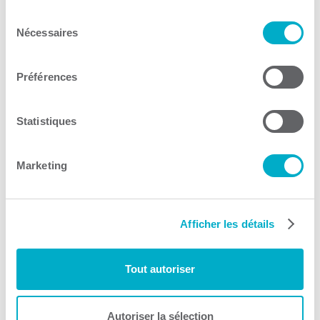
Investissement Québec
Sélection
Nécessaires
Capital de risque
du
consentement
Consulter le site Web
Préférences
Statistiques
Marketing
La Zone entrepreneuriale
Co-développement
Afficher les détails
Consulter le site Web
Tout autoriser
Autoriser la sélection