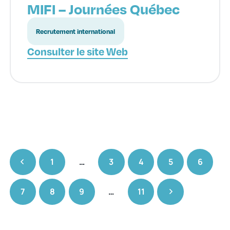
MIFI – Journées Québec
Recrutement international
Consulter le site Web
1
…
3
4
5
6
7
8
9
…
11