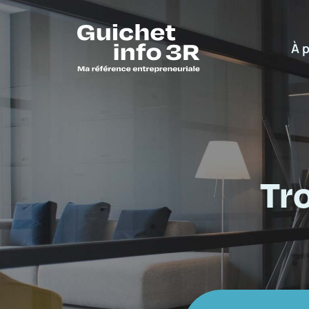
À 
Tr