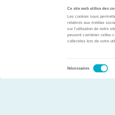
Ce site web utilise des co
À propos
Les cookies nous permetten
Trouver une organisation
relatives aux médias socia
Boîte à outils
sur l'utilisation de notre 
peuvent combiner celles-ci
Inscrire mon organisation
collectées lors de votre uti
Nous joindre
Sélection
© Chambre de commerce et d’industries de Trois-Rivière
Nécessaires
du
consentement