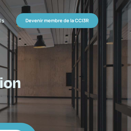
ls
Devenir membre de la CCI3R
ion