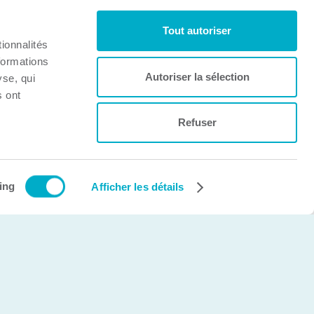
Tout autoriser
ionnalités
formations
Autoriser la sélection
yse, qui
s ont
Refuser
Création et développement Web
cinetic.ca
ing
Afficher les détails