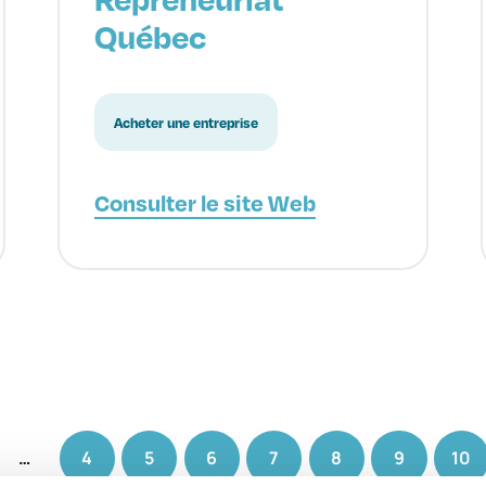
Québec
Acheter une entreprise
Consulter le site Web
…
4
5
6
7
8
9
10