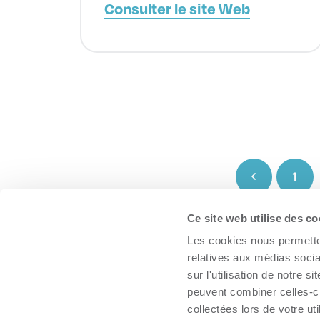
Consulter le site Web
1
Ce site web utilise des co
À propos
Les cookies nous permetten
Trouver une organisation
relatives aux médias socia
Boîte à outils
sur l'utilisation de notre 
peuvent combiner celles-ci
Inscrire mon organisation
collectées lors de votre uti
Nous joindre