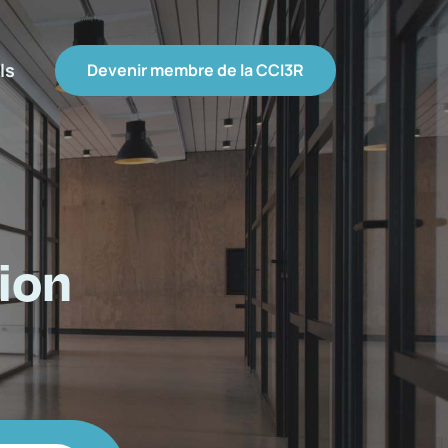
ls
Devenir membre de la CCI3R
ion