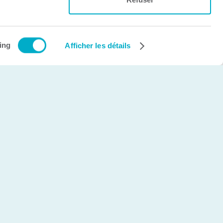
Création et développement Web
cinetic.ca
ing
Afficher les détails