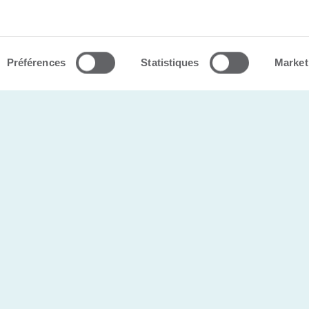
s |
Politique de confidentialité
Préférences
Statistiques
Market