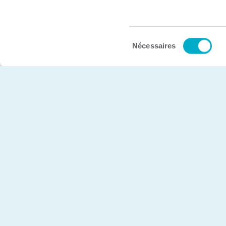
Sélection
© Chambre de commerce et d’industries de Trois-Rivière
Nécessaires
du
consentement