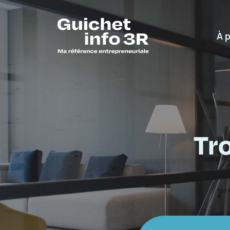
À 
Tr