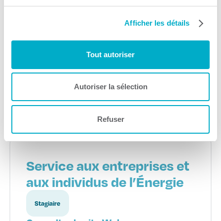
Service de la formation
continue Université du
Afficher les détails
Québec à Trois-Rivières
Tout autoriser
Éducation
Consulter le site Web
Autoriser la sélection
Refuser
Service aux entreprises et
aux individus de l’Énergie
Stagiaire