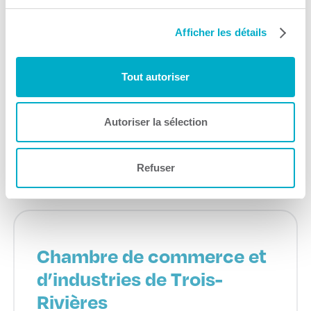
Afficher les détails
Fonds Mauricie
Tout autoriser
Microcrédit
Autoriser la sélection
Consulter le site Web
Refuser
Chambre de commerce et
d’industries de Trois-
Rivières