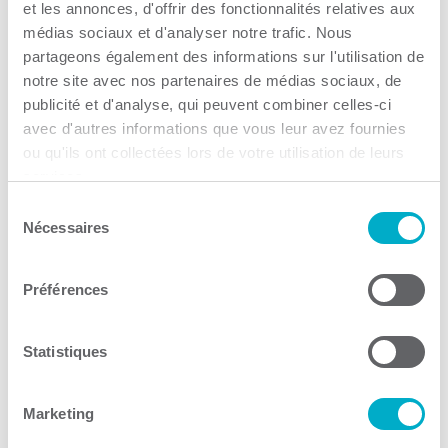
et les annonces, d'offrir des fonctionnalités relatives aux
Service-conseil
médias sociaux et d'analyser notre trafic. Nous
Consulter le site Web
partageons également des informations sur l'utilisation de
notre site avec nos partenaires de médias sociaux, de
publicité et d'analyse, qui peuvent combiner celles-ci
avec d'autres informations que vous leur avez fournies
ou qu'ils ont collectées lors de votre utilisation de leurs
services.
Sélection
Trouver des entreprises de
Nécessaires
du
consentement
la CCI3R – Institution
Préférences
financière
Institution financière
Statistiques
Consulter le site Web
Marketing