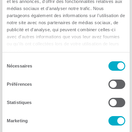
et les annonces, d'offrir des fonctionnalités relatives aux
médias sociaux et d'analyser notre trafic. Nous
partageons également des informations sur l'utilisation de
notre site avec nos partenaires de médias sociaux, de
publicité et d'analyse, qui peuvent combiner celles-ci
avec d'autres informations que vous leur avez fournies
ou qu'ils ont collectées lors de votre utilisation de leurs
Trouver des entreprises de
services.
la CCI3R – Consultant
Sélection
Nécessaires
du
Consultant
consentement
Consulter le site Web
Préférences
Statistiques
Marketing