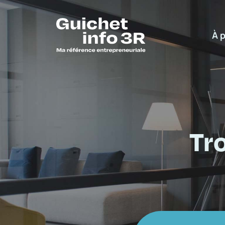
À 
Tr