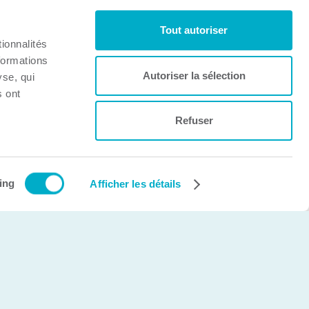
Tout autoriser
ionnalités
formations
Autoriser la sélection
yse, qui
s ont
Refuser
Création et développement Web
cinetic.ca
ing
Afficher les détails