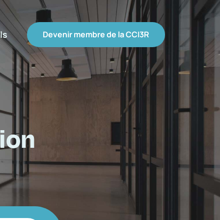
ls
Devenir membre de la CCI3R
ion