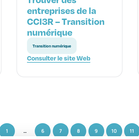
entreprises de la
CCI3R – Transition
numérique
Transition numérique
Consulter le site Web
1
…
6
7
8
9
10
11