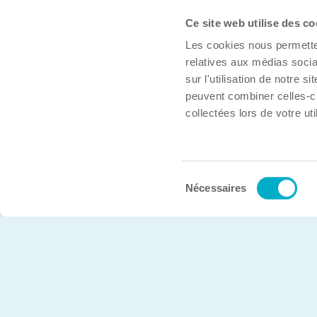
Ce site web utilise des co
À propos
Les cookies nous permetten
Trouver une organisation
relatives aux médias socia
Boîte à outils
sur l'utilisation de notre 
peuvent combiner celles-ci
Inscrire mon organisation
collectées lors de votre uti
Nous joindre
Sélection
© Chambre de commerce et d’industries de Trois-Rivière
Nécessaires
du
consentement