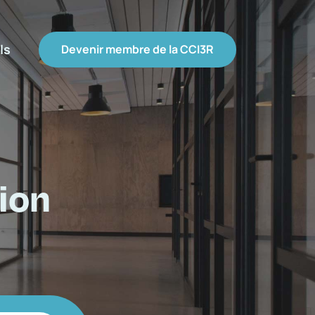
ls
Devenir membre de la CCI3R
ion