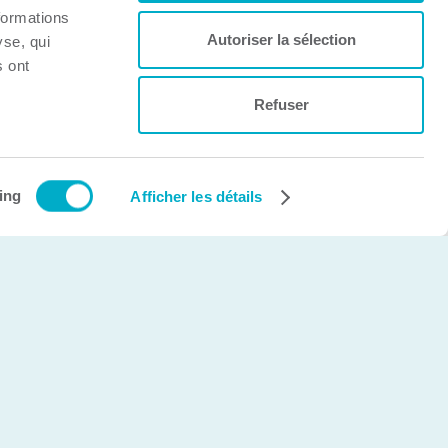
formations
Autoriser la sélection
yse, qui
s ont
Refuser
Création et développement Web
cinetic.ca
ing
Afficher les détails