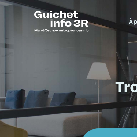
À 
Tr