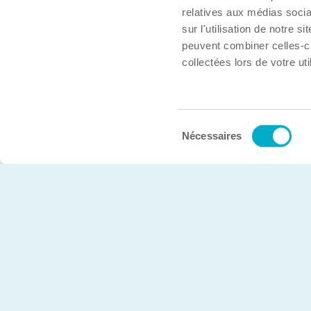
Trouver une organisation
relatives aux médias socia
Boîte à outils
sur l'utilisation de notre 
peuvent combiner celles-ci
Inscrire mon organisation
collectées lors de votre uti
Nous joindre
Sélection
© Chambre de commerce et d’industries de Trois-Rivière
Nécessaires
du
consentement