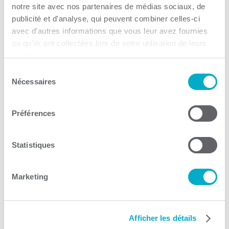
notre site avec nos partenaires de médias sociaux, de
publicité et d'analyse, qui peuvent combiner celles-ci
avec d'autres informations que vous leur avez fournies
ou qu'ils ont collectées lors de votre utilisation de leurs
services.
Trouver des entreprises de
Sélection
la CCI3R – Arpenteur
Nécessaires
du
consentement
Construire ou rénover
Préférences
Consulter le site Web
Statistiques
Marketing
CAE Laprade Trois-
Afficher les détails