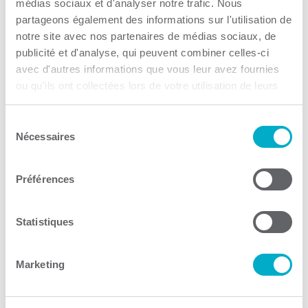
Commission scolaire
médias sociaux et d'analyser notre trafic. Nous
partageons également des informations sur l'utilisation de
Chemin-du-Roy
notre site avec nos partenaires de médias sociaux, de
publicité et d'analyse, qui peuvent combiner celles-ci
Formation
avec d'autres informations que vous leur avez fournies
Consulter le site Web
ou qu'ils ont collectées lors de votre utilisation de leurs
services.
Sélection
Nécessaires
du
consentement
Préférences
IDÉ Trois-Rivières
Statistiques
Acheter une entreprise
Consulter le site Web
Marketing