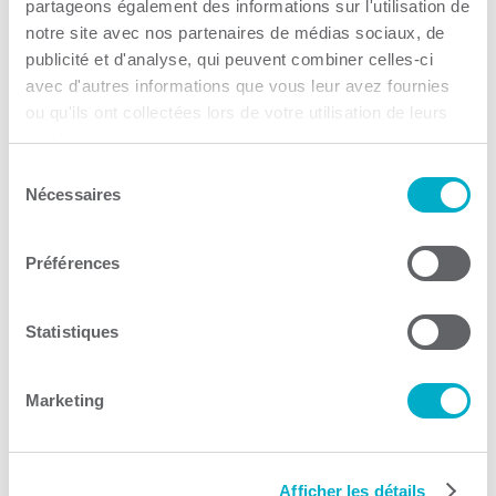
partageons également des informations sur l'utilisation de
Consulter le site Web
notre site avec nos partenaires de médias sociaux, de
publicité et d'analyse, qui peuvent combiner celles-ci
avec d'autres informations que vous leur avez fournies
ou qu'ils ont collectées lors de votre utilisation de leurs
services.
Sélection
Nécessaires
du
La Zone entrepreneuriale
consentement
Préférences
Co-développement
Consulter le site Web
Statistiques
Marketing
Afficher les détails