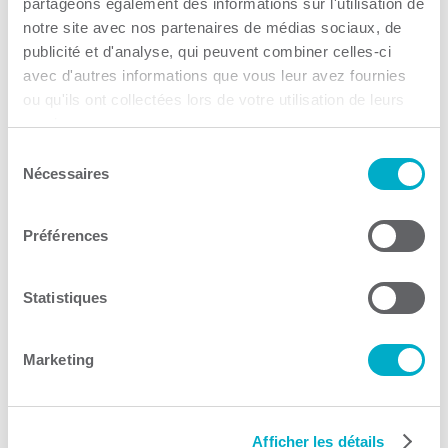
partageons également des informations sur l'utilisation de
notre site avec nos partenaires de médias sociaux, de
publicité et d'analyse, qui peuvent combiner celles-ci
avec d'autres informations que vous leur avez fournies
ou qu'ils ont collectées lors de votre utilisation de leurs
École des entrepreneurs
services.
du Québec
Sélection
Nécessaires
du
consentement
Formation
Préférences
Consulter le site Web
Statistiques
Marketing
SEMO Mauricie
Afficher les détails