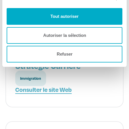
Recrutement
Consulter le site Web
Tout autoriser
Autoriser la sélection
Refuser
Stratégie Carrière
Immigration
Consulter le site Web